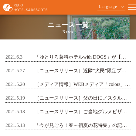
Language
ニュース一覧
News
2021.6.3
「ゆとりろ蓼科ホテルwith DOGS」が【ステイウィズドッグアワード2021受賞】
2021.5.27
［ニュースリリース］近隣“犬民”限定プランでお得なわんちゃん旅・わんちゃん利用料無料
2021.5.20
［メディア情報］WEBメディア「colors」に【熱海TENSUI】が掲載されました
2021.5.19
［ニュースリリース］父の日にノスタルジック大人旅をプレゼント【ゆがわら風雅】にてオールインクルーシブプラン販売開始
2021.5.18
［ニュースリリース］ご当地グルメピザが登場！ お部屋でもテイクアウトでもOK【ゆとりろ磐梯熱海】
2021.5.13
「今が見ごろ！春～初夏の花特集」の記事を公開しました