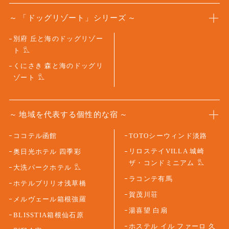
「ドッグリゾート」シリーズ
別府 丘と海のドッグリゾー
ト
くにさき 森と海のドッグリ
ゾート
地域を代表する個性的な宿
ココテル函館
TOTOシーウィンド淡路
リロステイVILLA 城崎
奥日光ホテル 四季彩
ザ・コンドミニアム
大洗パークホテル
ラコンテ有馬
ホテルブリリオ浅草橋
賀茂川荘
メルヴェール箱根強羅
湯喜望 白扇
BLISSTIA箱根仙石原
ホステル イル ファーロ 久