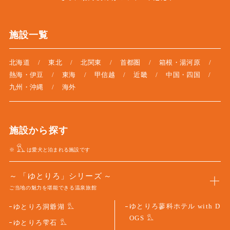
施設一覧
北海道
東北
北関東
首都圏
箱根・湯河原
熱海・伊豆
東海
甲信越
近畿
中国・四国
九州・沖縄
海外
施設から探す
※
は愛犬と泊まれる施設です
「ゆとりろ」シリーズ
ご当地の魅力を堪能できる温泉旅館
ゆとりろ蓼科ホテル with D
ゆとりろ洞爺湖
OGS
ゆとりろ雫石