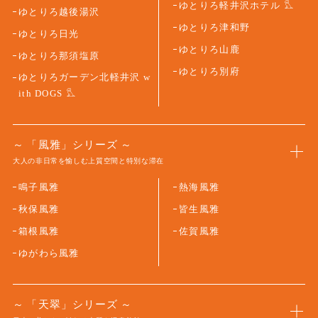
ゆとりろ軽井沢ホテル
ゆとりろ越後湯沢
ゆとりろ津和野
ゆとりろ日光
ゆとりろ山鹿
ゆとりろ那須塩原
ゆとりろ別府
ゆとりろガーデン北軽井沢 w
ith DOGS
「風雅」シリーズ
大人の非日常を愉しむ上質空間と特別な滞在
鳴子風雅
熱海風雅
秋保風雅
皆生風雅
箱根風雅
佐賀風雅
ゆがわら風雅
「天翠」シリーズ