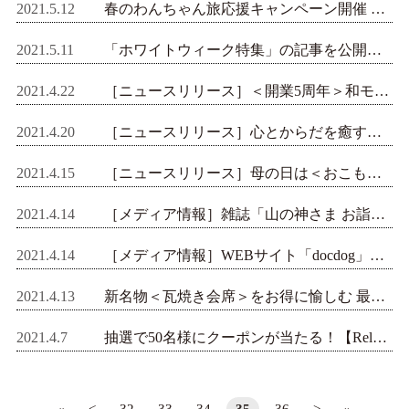
2021.5.12
春のわんちゃん旅応援キャンペーン開催 【ゆとりろ軽井沢ホテル】にて愛犬利用料が半額に
2021.5.11
「ホワイトウィーク特集」の記事を公開しました
2021.4.22
［ニュースリリース］＜開業5周年＞和モダン宿【熱海TENSUI】にて5大特典付きプラン販売開始
2021.4.20
［ニュースリリース］心とからだを癒す「選べるおこもりセット」プラン販売開始 2021年6月オープン【ゆがわら風雅】
2021.4.15
［ニュースリリース］母の日は＜おこもり旅＞日光の温泉宿にとちおとめのお酒＋レイトチェックアウト付プラン登場
2021.4.14
［メディア情報］雑誌「山の神さま お詣りめぐり 関東編」に【シンプレスト日光】が掲載されました
2021.4.14
［メディア情報］WEBサイト「docdog」にてRelo Hotels＆Resortsのわんちゃん施設をご紹介いただきました
2021.4.13
新名物＜瓦焼き会席＞をお得に愉しむ 最大5,000円割引でくまもと再発見の旅へのリリースを配信しました
2021.4.7
抽選で50名様にクーポンが当たる！【Relo Hotels&Resorts】誕生記念キャンペーン開催