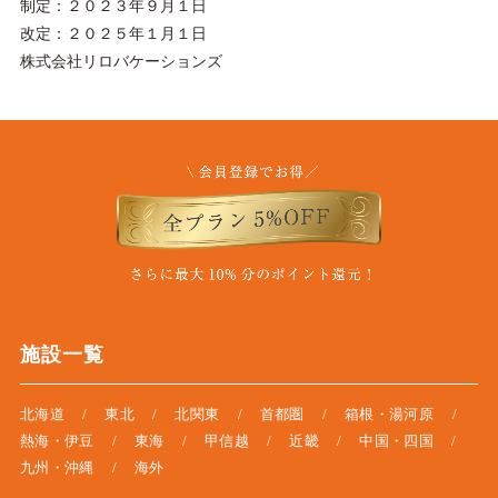
制定：２０２３年９月１日
改定：２０２５年１月１日
株式会社リロバケーションズ
施設一覧
北海道
東北
北関東
首都圏
箱根・湯河原
熱海・伊豆
東海
甲信越
近畿
中国・四国
九州・沖縄
海外