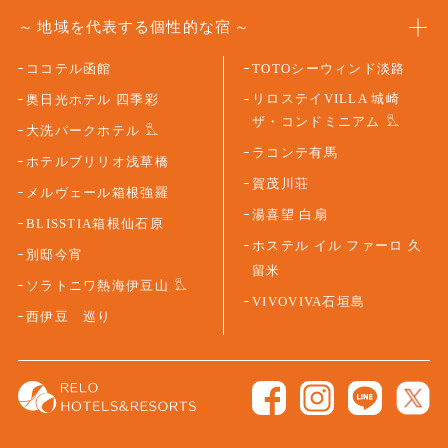
地域を代表する個性的な宿
ココテル函館
TOTOシーウィンド淡路
リロステイVILLA 城崎
奥日光ホテル 四季彩
ザ・コンドミニアム
大洗パークホテル
ラコンテ有馬
ホテルブリリオ浅草橋
賀茂川荘
メルヴェール箱根強羅
湯喜望 白扇
BLISSTIA箱根仙石原
ホステル イル ファーロ 久
別邸今宵
留米
ソラトニワ熱海伊豆山
VIVOVIVA石垣島
西伊豆 巡り