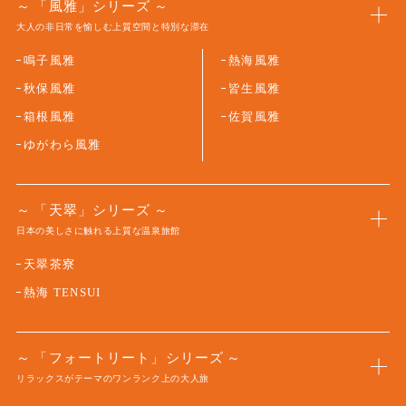
「風雅」シリーズ
大人の非日常を愉しむ上質空間と特別な滞在
鳴子風雅
熱海風雅
秋保風雅
皆生風雅
箱根風雅
佐賀風雅
ゆがわら風雅
「天翠」シリーズ
日本の美しさに触れる上質な温泉旅館
天翠茶寮
熱海 TENSUI
「フォートリート」シリーズ
リラックスがテーマのワンランク上の大人旅