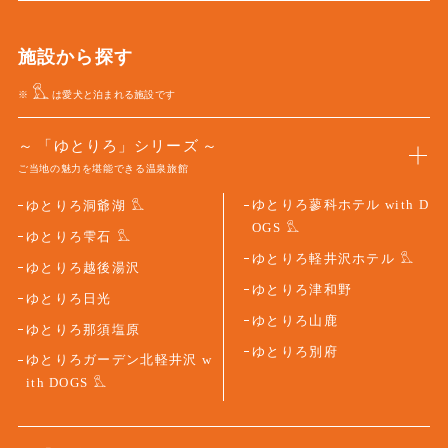
施設から探す
※
は愛犬と泊まれる施設です
「ゆとりろ」シリーズ
ご当地の魅力を堪能できる温泉旅館
ゆとりろ蓼科ホテル with D
ゆとりろ洞爺湖
OGS
ゆとりろ雫石
ゆとりろ軽井沢ホテル
ゆとりろ越後湯沢
ゆとりろ津和野
ゆとりろ日光
ゆとりろ山鹿
ゆとりろ那須塩原
ゆとりろ別府
ゆとりろガーデン北軽井沢 w
ith DOGS