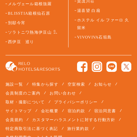
賀茂川荘
メルヴェール箱根強羅
湯喜望 白扇
BLISSTIA箱根仙石原
ホステル イル ファーロ 久
別邸今宵
留米
ソラトニワ熱海伊豆山
VIVOVIVA石垣島
西伊豆 巡り
施設一覧
特集から探す
空室検索
お知らせ
会員制度のご案内
お問い合わせ
取材・撮影について
プライバシーポリシー
サイトマップ
会社概要
宿泊約款
宿泊同意書
会員規約
カスタマーハラスメントに対する行動方針
特定商取引法に基づく表記
旅行業約款