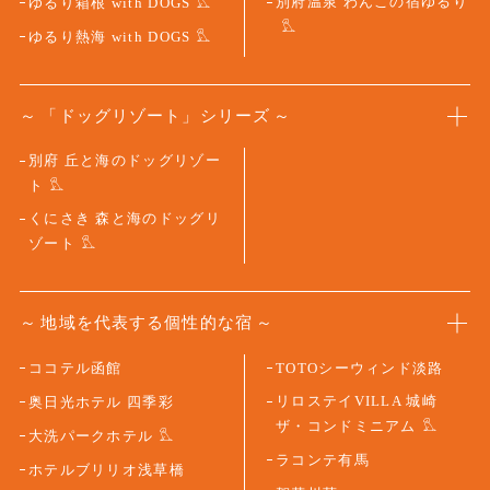
別府温泉 わんこの宿ゆるり
ゆるり箱根 with DOGS
ゆるり熱海 with DOGS
「ドッグリゾート」シリーズ
別府 丘と海のドッグリゾー
ト
くにさき 森と海のドッグリ
ゾート
地域を代表する個性的な宿
ココテル函館
TOTOシーウィンド淡路
リロステイVILLA 城崎
奥日光ホテル 四季彩
ザ・コンドミニアム
大洗パークホテル
ラコンテ有馬
ホテルブリリオ浅草橋