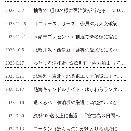
2023.12.21
抽選で5組10名様に宿泊券が当たる！<2023年12月22日～2024年1月7日> リロホテルズ＆リゾーツInstagramフォロワー数2万人突破記念キャンペーン開催
2023.11.28
［ニュースリリース］会員30万人突破記念キャンペーン実施！抽選で宿泊券プレゼント ＜2023年12月21日まで＞リロホテルズ＆リゾーツ
2023.11.21
＜豪華プレゼント＞抽選で66名様に宿泊券や旅コインが当たる！リロホテルズ＆リゾーツ会員30万人突破記念キャンペーン開催
2023.10.5
北軽井沢・西伊豆・蓼科の愛犬宿にてハロウィンキャンペーン開催
2023.6.27
ゆとりろ津和野×賀茂川荘「両方泊まってお得！キャンペーン」開催
2023.6.21
北海道・東北・北関東エリア施設にて七夕イベント開催！
2023.6.12
熱海キャンドルナイト・ゆがわらランタン祭り開催
2023.1.10
選べるペア宿泊券や厳選ご当地グルメが抽選で当たる！＜新春・福旅キャンペーン＞開催
2022.9.30
総勢100名以上に当選！「宮古島３日間ペア旅行」や「別府で温泉クリスマス」も＜秋の会員登録キャンペーン＞開催
2022.9.13
ニータン（ほんもの）がゆとりろ別府にやってくる！9/21インスタライブ開催