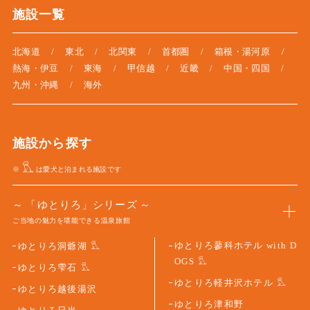
施設一覧
北海道
東北
北関東
首都圏
箱根・湯河原
熱海・伊豆
東海
甲信越
近畿
中国・四国
九州・沖縄
海外
施設から探す
※
は愛犬と泊まれる施設です
「ゆとりろ」シリーズ
ご当地の魅力を堪能できる温泉旅館
ゆとりろ蓼科ホテル with D
ゆとりろ洞爺湖
OGS
ゆとりろ雫石
ゆとりろ軽井沢ホテル
ゆとりろ越後湯沢
ゆとりろ津和野