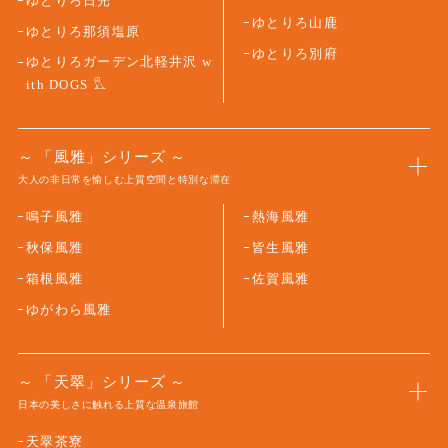
ゆとりろ日光
ゆとりろ山鹿
ゆとりろ那須塩原
ゆとりろ別府
ゆとりろガーデン北軽井沢 w
ith DOGS
「風雅」シリーズ
大人の非日常を愉しむ上質空間と特別な滞在
鳴子風雅
熱海風雅
秋保風雅
皆生風雅
箱根風雅
佐賀風雅
ゆがわら風雅
「天翠」シリーズ
日本の美しさに触れる上質な温泉旅館
天翠茶寮