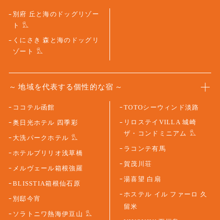
別府 丘と海のドッグリゾー
ト
くにさき 森と海のドッグリ
ゾート
地域を代表する個性的な宿
ココテル函館
TOTOシーウィンド淡路
リロステイVILLA 城崎
奥日光ホテル 四季彩
ザ・コンドミニアム
大洗パークホテル
ラコンテ有馬
ホテルブリリオ浅草橋
賀茂川荘
メルヴェール箱根強羅
湯喜望 白扇
BLISSTIA箱根仙石原
ホステル イル ファーロ 久
別邸今宵
留米
ソラトニワ熱海伊豆山