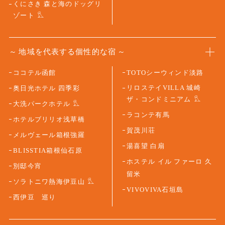
くにさき 森と海のドッグリ
ゾート
地域を代表する個性的な宿
ココテル函館
TOTOシーウィンド淡路
リロステイVILLA 城崎
奥日光ホテル 四季彩
ザ・コンドミニアム
大洗パークホテル
ラコンテ有馬
ホテルブリリオ浅草橋
賀茂川荘
メルヴェール箱根強羅
湯喜望 白扇
BLISSTIA箱根仙石原
ホステル イル ファーロ 久
別邸今宵
留米
ソラトニワ熱海伊豆山
VIVOVIVA石垣島
西伊豆 巡り