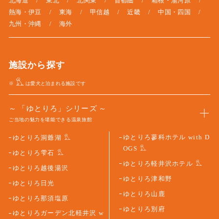
北海道
東北
北関東
首都圏
箱根・湯河原
熱海・伊豆
東海
甲信越
近畿
中国・四国
九州・沖縄
海外
施設から探す
※
は愛犬と泊まれる施設です
「ゆとりろ」シリーズ
ご当地の魅力を堪能できる温泉旅館
ゆとりろ蓼科ホテル with D
ゆとりろ洞爺湖
OGS
ゆとりろ雫石
ゆとりろ軽井沢ホテル
ゆとりろ越後湯沢
ゆとりろ津和野
ゆとりろ日光
ゆとりろ山鹿
ゆとりろ那須塩原
ゆとりろ別府
ゆとりろガーデン北軽井沢 w