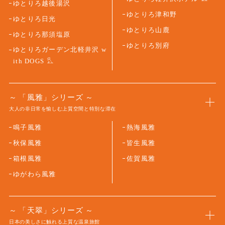
ゆとりろ越後湯沢
ゆとりろ津和野
ゆとりろ日光
ゆとりろ山鹿
ゆとりろ那須塩原
ゆとりろ別府
ゆとりろガーデン北軽井沢 w
ith DOGS
「風雅」シリーズ
大人の非日常を愉しむ上質空間と特別な滞在
鳴子風雅
熱海風雅
秋保風雅
皆生風雅
箱根風雅
佐賀風雅
ゆがわら風雅
「天翠」シリーズ
日本の美しさに触れる上質な温泉旅館