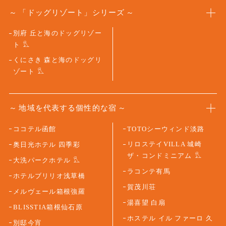
「ドッグリゾート」シリーズ
別府 丘と海のドッグリゾー
ト
くにさき 森と海のドッグリ
ゾート
地域を代表する個性的な宿
ココテル函館
TOTOシーウィンド淡路
リロステイVILLA 城崎
奥日光ホテル 四季彩
ザ・コンドミニアム
大洗パークホテル
ラコンテ有馬
ホテルブリリオ浅草橋
賀茂川荘
メルヴェール箱根強羅
湯喜望 白扇
BLISSTIA箱根仙石原
ホステル イル ファーロ 久
別邸今宵