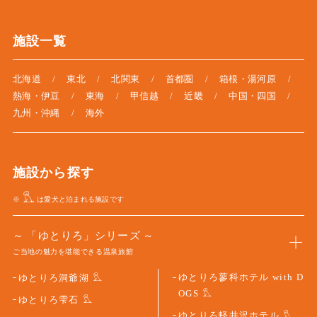
施設一覧
北海道
東北
北関東
首都圏
箱根・湯河原
熱海・伊豆
東海
甲信越
近畿
中国・四国
九州・沖縄
海外
施設から探す
※
は愛犬と泊まれる施設です
「ゆとりろ」シリーズ
ご当地の魅力を堪能できる温泉旅館
ゆとりろ蓼科ホテル with D
ゆとりろ洞爺湖
OGS
ゆとりろ雫石
ゆとりろ軽井沢ホテル