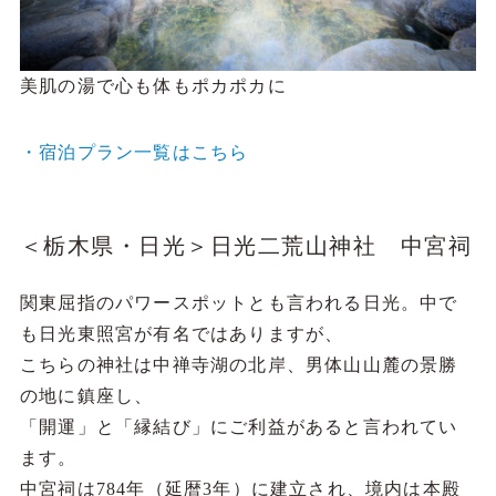
美肌の湯で心も体もポカポカに
・宿泊プラン一覧はこちら
＜栃木県・日光＞日光二荒山神社 中宮祠
関東屈指のパワースポットとも言われる日光。中で
も日光東照宮が有名ではありますが、
こちらの神社は中禅寺湖の北岸、男体山山麓の景勝
の地に鎮座し、
「開運」と「縁結び」にご利益があると言われてい
ます。
中宮祠は784年（延暦3年）に建立され、境内は本殿