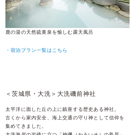
鹿の湯の天然硫黄泉を愉しむ露天風呂
・宿泊プラン一覧はこちら
＜茨城県・大洗＞大洗磯前神社
太平洋に面した丘の上に鎮座する歴史ある神社。
古くから家内安全、海上交通の守り神として信仰を
集めてきました。
大洗海岸の岩礁に立つ「神磯（かみいそ）の鳥居」