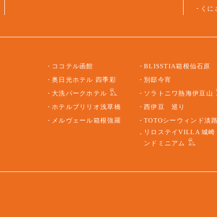
くに
ココテル函館
BLISSTIA箱根仙石原
奥日光ホテル 四季彩
別邸今宵
大洗パークホテル
ソラトニワ熱海伊豆山
ホテルブリリオ浅草橋
西伊豆 巡り
メルヴェール箱根強羅
TOTOシーウィンド淡
リロステイVILLA 城崎
ンドミニアム