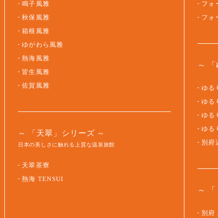
鳴子風雅
フォ
秋保風雅
フォ
箱根風雅
ゆがわら風雅
熱海風雅
「
皆生風雅
佐賀風雅
ゆるり
ゆるり
ゆるり
ゆる
「天翠」シリーズ
別府
日本の美しさに触れる上質な温泉旅館
天翠茶寮
熱海 TENSUI
「
別府