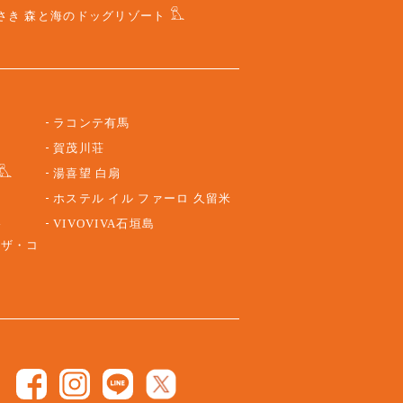
さき 森と海のドッグリゾート
ラコンテ有馬
賀茂川荘
湯喜望 白扇
ホステル イル ファーロ 久留米
路
VIVOVIVA石垣島
 ザ・コ