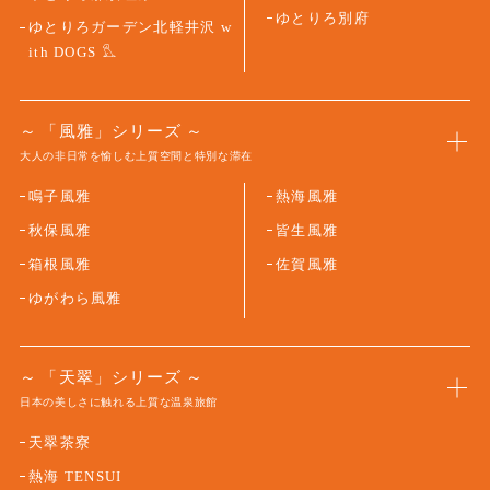
ゆとりろ別府
ゆとりろガーデン北軽井沢 w
ith DOGS
「風雅」シリーズ
大人の非日常を愉しむ上質空間と特別な滞在
鳴子風雅
熱海風雅
秋保風雅
皆生風雅
箱根風雅
佐賀風雅
ゆがわら風雅
「天翠」シリーズ
日本の美しさに触れる上質な温泉旅館
天翠茶寮
熱海 TENSUI