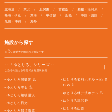
北海道
東北
北関東
首都圏
箱根・湯河原
熱海・伊豆
東海
甲信越
近畿
中国・四国
九州・沖縄
海外
施設から探す
※
は愛犬と泊まれる施設です
「ゆとりろ」シリーズ
ご当地の魅力を堪能できる温泉旅館
ゆとりろ蓼科ホテル with D
ゆとりろ洞爺湖
OGS
ゆとりろ雫石
ゆとりろ軽井沢ホテル
ゆとりろ越後湯沢
ゆとりろ津和野
ゆとりろ日光
ゆとりろ山鹿
ゆとりろ那須塩原