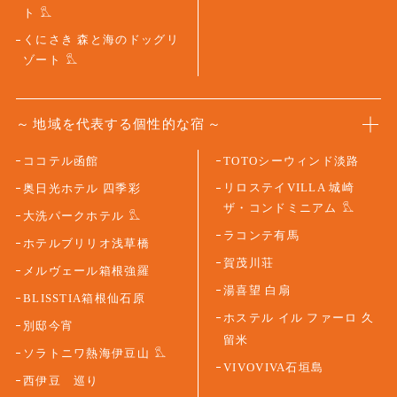
ト
くにさき 森と海のドッグリ
ゾート
地域を代表する個性的な宿
ココテル函館
TOTOシーウィンド淡路
リロステイVILLA 城崎
奥日光ホテル 四季彩
ザ・コンドミニアム
大洗パークホテル
ラコンテ有馬
ホテルブリリオ浅草橋
賀茂川荘
メルヴェール箱根強羅
湯喜望 白扇
BLISSTIA箱根仙石原
ホステル イル ファーロ 久
別邸今宵
留米
ソラトニワ熱海伊豆山
VIVOVIVA石垣島
西伊豆 巡り