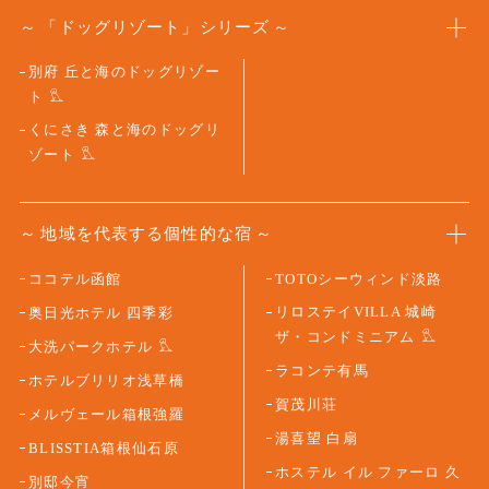
「ドッグリゾート」シリーズ
別府 丘と海のドッグリゾー
ト
くにさき 森と海のドッグリ
ゾート
地域を代表する個性的な宿
ココテル函館
TOTOシーウィンド淡路
リロステイVILLA 城崎
奥日光ホテル 四季彩
ザ・コンドミニアム
大洗パークホテル
ラコンテ有馬
ホテルブリリオ浅草橋
賀茂川荘
メルヴェール箱根強羅
湯喜望 白扇
BLISSTIA箱根仙石原
ホステル イル ファーロ 久
別邸今宵