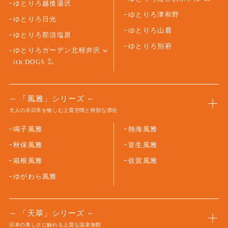
ゆとりろ越後湯沢
ゆとりろ津和野
ゆとりろ日光
ゆとりろ山鹿
ゆとりろ那須塩原
ゆとりろ別府
ゆとりろガーデン北軽井沢 w
ith DOGS
「風雅」シリーズ
大人の非日常を愉しむ上質空間と特別な滞在
鳴子風雅
熱海風雅
秋保風雅
皆生風雅
箱根風雅
佐賀風雅
ゆがわら風雅
「天翠」シリーズ
日本の美しさに触れる上質な温泉旅館