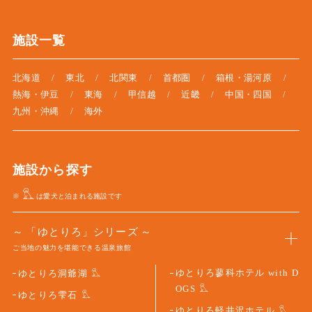
施設一覧
北海道
東北
北関東
首都圏
箱根・湯河原
熱海・伊豆
東海
甲信越
近畿
中国・四国
九州・沖縄
海外
施設から探す
※
は愛犬と泊まれる施設です
「ゆとりろ」シリーズ
ご当地の魅力を堪能できる温泉旅館
ゆとりろ蓼科ホテル with D
ゆとりろ洞爺湖
OGS
ゆとりろ雫石
ゆとりろ軽井沢ホテル