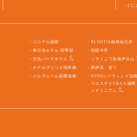
くに
ココテル函館
BLISSTIA箱根仙石原
奥日光ホテル 四季彩
別邸今宵
大洗パークホテル
ソラトニワ熱海伊豆山
ホテルブリリオ浅草橋
西伊豆 巡り
メルヴェール箱根強羅
TOTOシーウィンド淡
リロステイVILLA 城崎
ンドミニアム