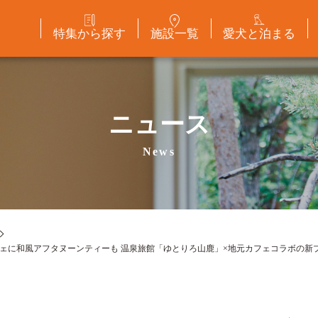
特集から探す
施設一覧
愛犬と泊まる
ニュース
News
フェに和風アフタヌーンティーも 温泉旅館「ゆとりろ山鹿」×地元カフェコラボの新