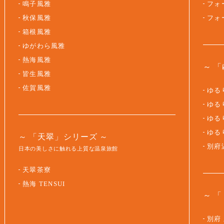
鳴子風雅
フォ
秋保風雅
フォ
箱根風雅
ゆがわら風雅
熱海風雅
「
皆生風雅
佐賀風雅
ゆるり
ゆるり
ゆるり
ゆる
「天翠」シリーズ
別府
日本の美しさに触れる上質な温泉旅館
天翠茶寮
熱海 TENSUI
「
別府