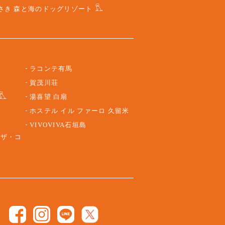
さき 森と海のドッグリゾート
ラコンテ有馬
賀茂川荘
湯喜望 白扇
ホステル イル ファーロ 久留米
路
VIVOVIVA石垣島
 ザ・コ