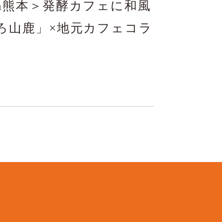
n熊本＞発酵カフェに和風
ろ山鹿」×地元カフェコラ