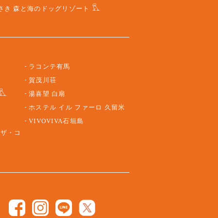
さき 森と海のドッグリゾート
ラコンテ有馬
賀茂川荘
湯喜望 白扇
ホステル イル ファーロ 久留米
路
VIVOVIVA石垣島
 ザ・コ