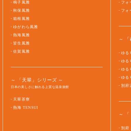
鳴子風雅
フォ
秋保風雅
フォ
箱根風雅
ゆがわら風雅
熱海風雅
「
皆生風雅
佐賀風雅
ゆるり
ゆるり
ゆるり
ゆる
「天翠」シリーズ
別府
日本の美しさに触れる上質な温泉旅館
天翠茶寮
熱海 TENSUI
「
別府