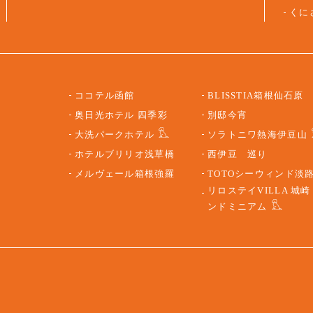
くに
ココテル函館
BLISSTIA箱根仙石原
奥日光ホテル 四季彩
別邸今宵
大洗パークホテル
ソラトニワ熱海伊豆山
ホテルブリリオ浅草橋
西伊豆 巡り
メルヴェール箱根強羅
TOTOシーウィンド淡
リロステイVILLA 城崎
ンドミニアム