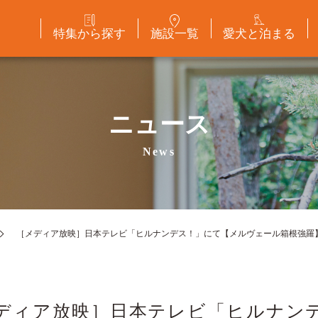
特集から探す
施設一覧
愛犬と泊まる
ニュース
News
［メディア放映］日本テレビ「ヒルナンデス！」にて【メルヴェール箱根強羅
ディア放映］日本テレビ「ヒルナン