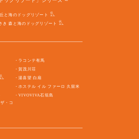
ドッグリゾート」シリーズ
 丘と海のドッグリゾート
さき 森と海のドッグリゾート
ラコンテ有馬
賀茂川荘
湯喜望 白扇
ホステル イル ファーロ 久留米
路
VIVOVIVA石垣島
 ザ・コ