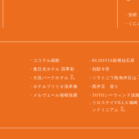
「
別府
くに
ココテル函館
BLISSTIA箱根仙石原
奥日光ホテル 四季彩
別邸今宵
大洗パークホテル
ソラトニワ熱海伊豆山
ホテルブリリオ浅草橋
西伊豆 巡り
メルヴェール箱根強羅
TOTOシーウィンド淡
リロステイVILLA 城崎
ンドミニアム