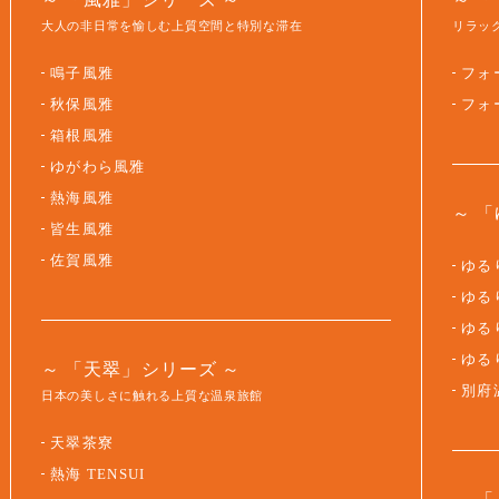
大人の非日常を愉しむ上質空間と特別な滞在
リラッ
鳴子風雅
フォ
秋保風雅
フォ
箱根風雅
ゆがわら風雅
熱海風雅
「
皆生風雅
佐賀風雅
ゆるり
ゆるり
ゆるり
ゆる
「天翠」シリーズ
別府
日本の美しさに触れる上質な温泉旅館
天翠茶寮
熱海 TENSUI