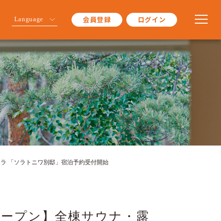
会員登録
ログイン
Language
ィラ 「ソラトニワ別邸」宿泊予約受付開始
日オープン】全棟サウナ・露