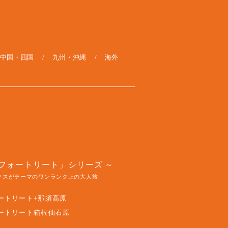
中国・四国
九州・沖縄
海外
フォートリート」シリーズ
クスがテーマのワンランク上の大人旅
ートリート+那須高原
ートリート箱根仙石原