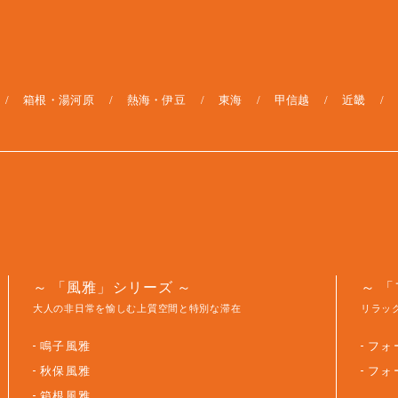
箱根・湯河原
熱海・伊豆
東海
甲信越
近畿
「風雅」シリーズ
「
大人の非日常を愉しむ上質空間と特別な滞在
リラッ
鳴子風雅
フォ
秋保風雅
フォ
箱根風雅