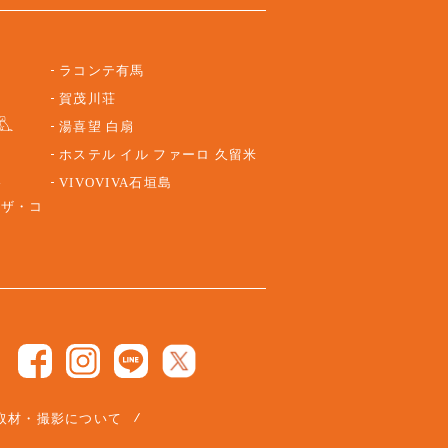
ラコンテ有馬
賀茂川荘
湯喜望 白扇
ホステル イル ファーロ 久留米
路
VIVOVIVA石垣島
 ザ・コ
取材・撮影について