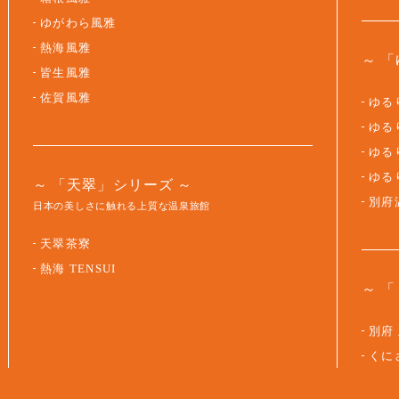
ゆがわら風雅
熱海風雅
「
皆生風雅
佐賀風雅
ゆるり
ゆるり
ゆるり
ゆる
「天翠」シリーズ
別府
日本の美しさに触れる上質な温泉旅館
天翠茶寮
熱海 TENSUI
「
別府
くに