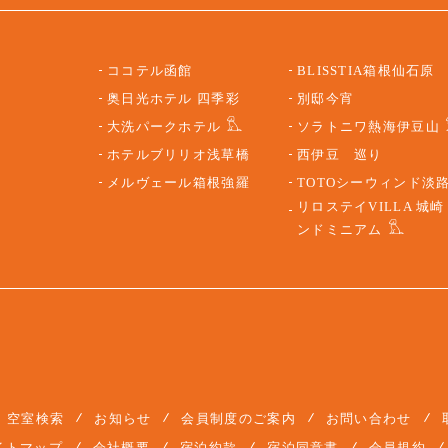
ココテル函館
BLISSTIA箱根仙石原
奥日光ホテル 四季彩
別邸今宵
大洗パークホテル
ソラトニワ熱海伊豆山
ホテルブリリオ浅草橋
西伊豆 巡り
メルヴェール箱根強羅
TOTOシーウィンド淡
リロステイVILLA 城崎
ンドミニアム
空室検索
お知らせ
会員制度のご案内
お問い合わせ
イトマップ
会社概要
宿泊約款
宿泊同意書
会員規約