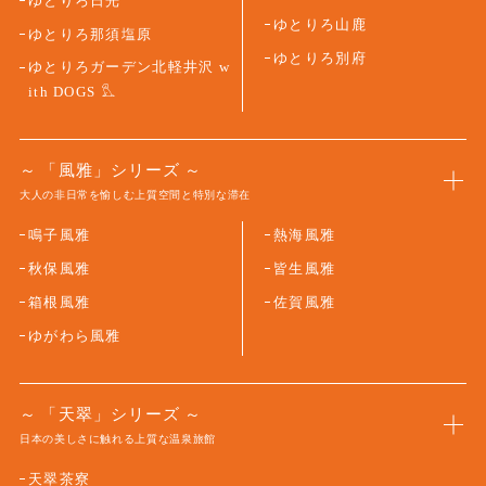
ゆとりろ日光
ゆとりろ山鹿
ゆとりろ那須塩原
ゆとりろ別府
ゆとりろガーデン北軽井沢 w
ith DOGS
「風雅」シリーズ
大人の非日常を愉しむ上質空間と特別な滞在
鳴子風雅
熱海風雅
秋保風雅
皆生風雅
箱根風雅
佐賀風雅
ゆがわら風雅
「天翠」シリーズ
日本の美しさに触れる上質な温泉旅館
天翠茶寮