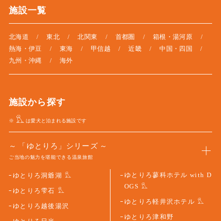
施設一覧
北海道
東北
北関東
首都圏
箱根・湯河原
熱海・伊豆
東海
甲信越
近畿
中国・四国
九州・沖縄
海外
施設から探す
※
は愛犬と泊まれる施設です
「ゆとりろ」シリーズ
ご当地の魅力を堪能できる温泉旅館
ゆとりろ蓼科ホテル with D
ゆとりろ洞爺湖
OGS
ゆとりろ雫石
ゆとりろ軽井沢ホテル
ゆとりろ越後湯沢
ゆとりろ津和野