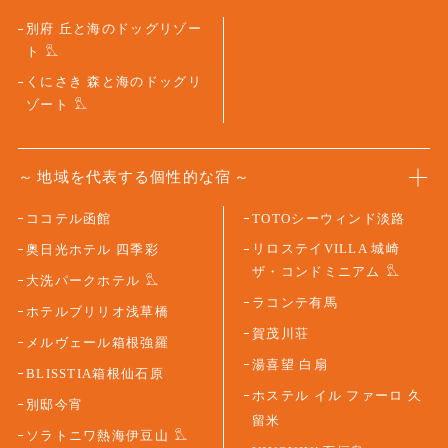
別府 丘と海のドッグリゾー
ト
くにさき 森と海のドッグリ
ゾート
地域を代表する個性的な宿
ココテル函館
TOTOシーウィンド淡路
リロステイVILLA 城崎
奥日光ホテル 四季彩
ザ・コンドミニアム
大洗パークホテル
ラコンテ有馬
ホテルブリリオ浅草橋
賀茂川荘
メルヴェール箱根強羅
湯喜望 白扇
BLISSTIA箱根仙石原
ホステル イル ファーロ 久
別邸今宵
留米
ソラトニワ熱海伊豆山