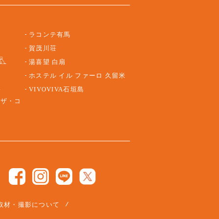
ラコンテ有馬
賀茂川荘
湯喜望 白扇
ホステル イル ファーロ 久留米
路
VIVOVIVA石垣島
 ザ・コ
取材・撮影について