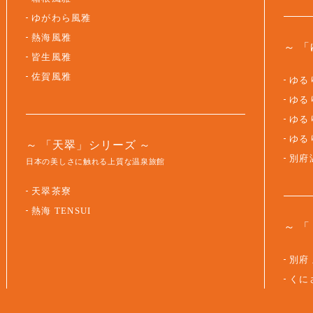
ゆがわら風雅
熱海風雅
「
皆生風雅
佐賀風雅
ゆるり
ゆるり
ゆるり
ゆる
「天翠」シリーズ
別府
日本の美しさに触れる上質な温泉旅館
天翠茶寮
熱海 TENSUI
「
別府
くに