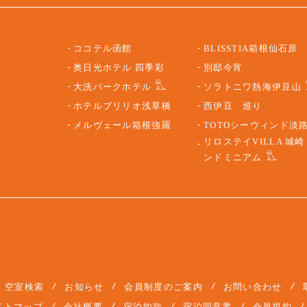
ココテル函館
BLISSTIA箱根仙石原
奥日光ホテル 四季彩
別邸今宵
大洗パークホテル
ソラトニワ熱海伊豆山
ホテルブリリオ浅草橋
西伊豆 巡り
メルヴェール箱根強羅
TOTOシーウィンド淡
リロステイVILLA 城崎
ンドミニアム
空室検索
お知らせ
会員制度のご案内
お問い合わせ
イトマップ
会社概要
宿泊約款
宿泊同意書
会員規約