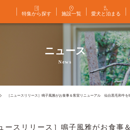
特集から探す
施設一覧
愛犬と泊まる
ニュース
News
［ニュースリリース］鳴子風雅がお食事＆客室リニューアル 仙台黒毛和牛を味わ
ュースリリース］鳴子風雅がお食事