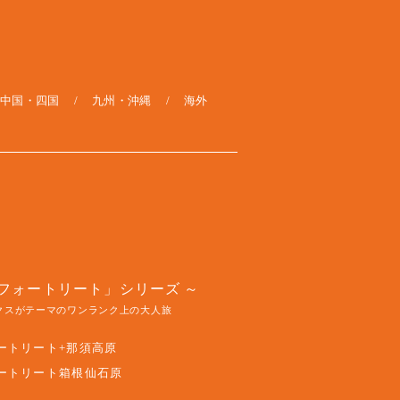
中国・四国
九州・沖縄
海外
フォートリート」シリーズ
クスがテーマのワンランク上の大人旅
ートリート+那須高原
ートリート箱根仙石原