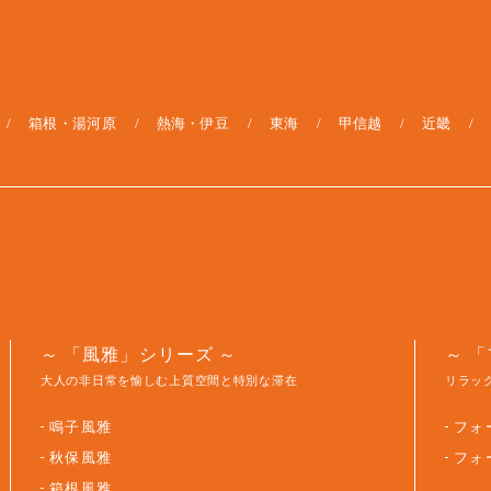
箱根・湯河原
熱海・伊豆
東海
甲信越
近畿
「風雅」シリーズ
「
大人の非日常を愉しむ上質空間と特別な滞在
リラッ
鳴子風雅
フォ
秋保風雅
フォ
箱根風雅