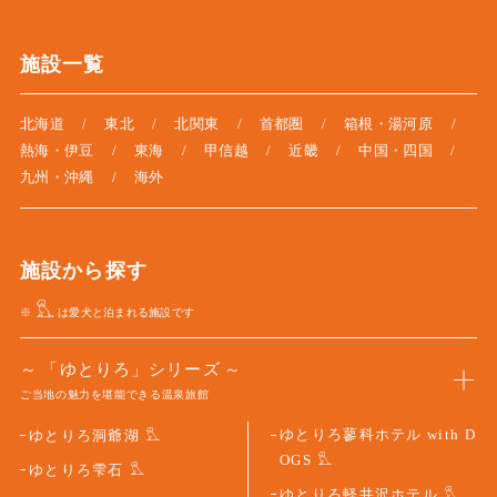
施設一覧
北海道
東北
北関東
首都圏
箱根・湯河原
熱海・伊豆
東海
甲信越
近畿
中国・四国
九州・沖縄
海外
施設から探す
※
は愛犬と泊まれる施設です
「ゆとりろ」シリーズ
ご当地の魅力を堪能できる温泉旅館
ゆとりろ蓼科ホテル with D
ゆとりろ洞爺湖
OGS
ゆとりろ雫石
ゆとりろ軽井沢ホテル