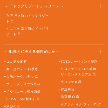
「ドッグリゾート」シリーズ
別府 丘と海のドッグリゾー
ト
くにさき 森と海のドッグリ
ゾート
地域を代表する個性的な宿
ココテル函館
TOTOシーウィンド淡路
リロステイVILLA 城崎
奥日光ホテル 四季彩
ザ・コンドミニアム
大洗パークホテル
ラコンテ有馬
ホテルブリリオ浅草橋
賀茂川荘
メルヴェール箱根強羅
湯喜望 白扇
BLISSTIA箱根仙石原
ホステル イル ファーロ 久
別邸今宵