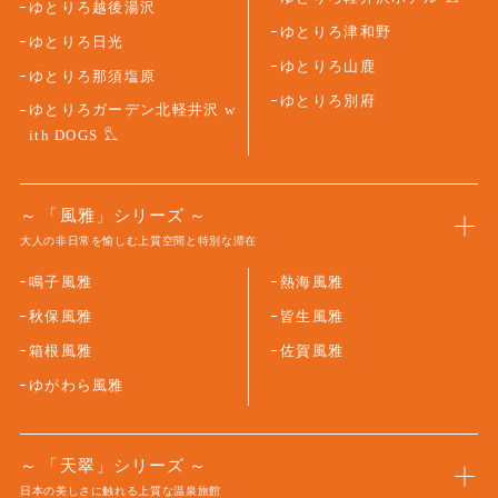
ゆとりろ越後湯沢
ゆとりろ津和野
ゆとりろ日光
ゆとりろ山鹿
ゆとりろ那須塩原
ゆとりろ別府
ゆとりろガーデン北軽井沢 w
ith DOGS
「風雅」シリーズ
大人の非日常を愉しむ上質空間と特別な滞在
鳴子風雅
熱海風雅
秋保風雅
皆生風雅
箱根風雅
佐賀風雅
ゆがわら風雅
「天翠」シリーズ
日本の美しさに触れる上質な温泉旅館