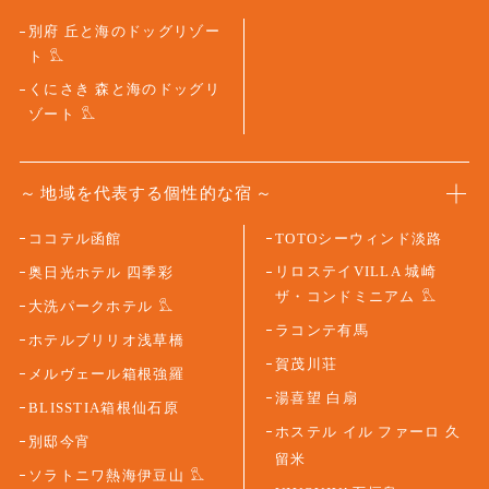
別府 丘と海のドッグリゾー
ト
くにさき 森と海のドッグリ
ゾート
地域を代表する個性的な宿
ココテル函館
TOTOシーウィンド淡路
リロステイVILLA 城崎
奥日光ホテル 四季彩
ザ・コンドミニアム
大洗パークホテル
ラコンテ有馬
ホテルブリリオ浅草橋
賀茂川荘
メルヴェール箱根強羅
湯喜望 白扇
BLISSTIA箱根仙石原
ホステル イル ファーロ 久
別邸今宵
留米
ソラトニワ熱海伊豆山