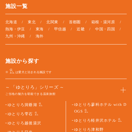
施設一覧
北海道
東北
北関東
首都圏
箱根・湯河原
熱海・伊豆
東海
甲信越
近畿
中国・四国
九州・沖縄
海外
施設から探す
※
は愛犬と泊まれる施設です
「ゆとりろ」シリーズ
ご当地の魅力を堪能できる温泉旅館
ゆとりろ蓼科ホテル with D
ゆとりろ洞爺湖
OGS
ゆとりろ雫石
ゆとりろ軽井沢ホテル
ゆとりろ越後湯沢
ゆとりろ津和野