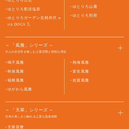
ゆとりろ日光
ゆとりろ山鹿
ゆとりろ那須塩原
ゆとりろ別府
ゆとりろガーデン北軽井沢 w
ith DOGS
「風雅」シリーズ
大人の非日常を愉しむ上質空間と特別な滞在
鳴子風雅
熱海風雅
秋保風雅
皆生風雅
箱根風雅
佐賀風雅
ゆがわら風雅
「天翠」シリーズ
日本の美しさに触れる上質な温泉旅館
天翠茶寮