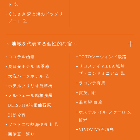
ト
くにさき 森と海のドッグリ
ゾート
地域を代表する個性的な宿
ココテル函館
TOTOシーウィンド淡路
リロステイVILLA 城崎
奥日光ホテル 四季彩
ザ・コンドミニアム
大洗パークホテル
ラコンテ有馬
ホテルブリリオ浅草橋
賀茂川荘
メルヴェール箱根強羅
湯喜望 白扇
BLISSTIA箱根仙石原
ホステル イル ファーロ 久
別邸今宵
留米
ソラトニワ熱海伊豆山
VIVOVIVA石垣島
西伊豆 巡り