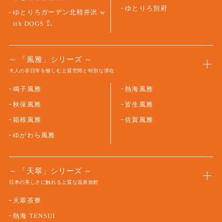
ゆとりろ別府
ゆとりろガーデン北軽井沢 w
ith DOGS
「風雅」シリーズ
大人の非日常を愉しむ上質空間と特別な滞在
鳴子風雅
熱海風雅
秋保風雅
皆生風雅
箱根風雅
佐賀風雅
ゆがわら風雅
「天翠」シリーズ
日本の美しさに触れる上質な温泉旅館
天翠茶寮
熱海 TENSUI