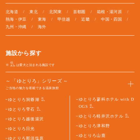
北海道
東北
北関東
首都圏
箱根・湯河原
熱海・伊豆
東海
甲信越
近畿
中国・四国
九州・沖縄
海外
施設から探す
※
は愛犬と泊まれる施設です
「ゆとりろ」シリーズ
ご当地の魅力を堪能できる温泉旅館
ゆとりろ蓼科ホテル with D
ゆとりろ洞爺湖
OGS
ゆとりろ雫石
ゆとりろ軽井沢ホテル
ゆとりろ越後湯沢
ゆとりろ津和野
ゆとりろ日光
ゆとりろ山鹿
ゆとりろ那須塩原