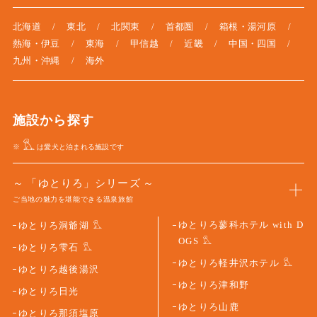
北海道
東北
北関東
首都圏
箱根・湯河原
熱海・伊豆
東海
甲信越
近畿
中国・四国
九州・沖縄
海外
施設から探す
※
は愛犬と泊まれる施設です
「ゆとりろ」シリーズ
ご当地の魅力を堪能できる温泉旅館
ゆとりろ蓼科ホテル with D
ゆとりろ洞爺湖
OGS
ゆとりろ雫石
ゆとりろ軽井沢ホテル
ゆとりろ越後湯沢
ゆとりろ津和野
ゆとりろ日光
ゆとりろ山鹿
ゆとりろ那須塩原