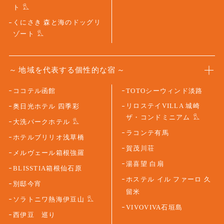
ト
くにさき 森と海のドッグリ
ゾート
地域を代表する個性的な宿
ココテル函館
TOTOシーウィンド淡路
リロステイVILLA 城崎
奥日光ホテル 四季彩
ザ・コンドミニアム
大洗パークホテル
ラコンテ有馬
ホテルブリリオ浅草橋
賀茂川荘
メルヴェール箱根強羅
湯喜望 白扇
BLISSTIA箱根仙石原
ホステル イル ファーロ 久
別邸今宵
留米
ソラトニワ熱海伊豆山
VIVOVIVA石垣島
西伊豆 巡り