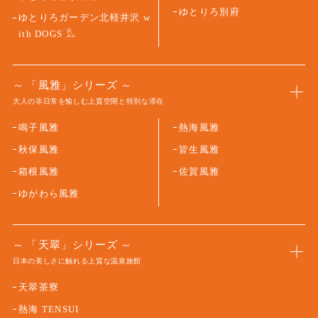
ゆとりろ別府
ゆとりろガーデン北軽井沢 w
ith DOGS
「風雅」シリーズ
大人の非日常を愉しむ上質空間と特別な滞在
鳴子風雅
熱海風雅
秋保風雅
皆生風雅
箱根風雅
佐賀風雅
ゆがわら風雅
「天翠」シリーズ
日本の美しさに触れる上質な温泉旅館
天翠茶寮
熱海 TENSUI