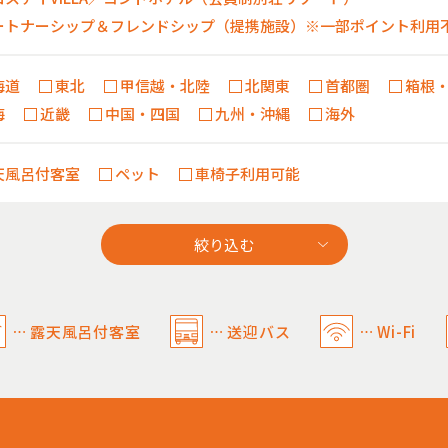
ートナーシップ＆フレンドシップ（提携施設）※一部ポイント利用
海道
東北
甲信越・北陸
北関東
首都圏
箱根
海
近畿
中国・四国
九州・沖縄
海外
天風呂付客室
ペット
車椅子利用可能
露天風呂付客室
送迎バス
Wi-Fi