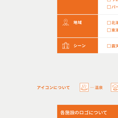
パ
地域
北
東
シーン
露
アイコンについて
温泉
各施設のロゴについて