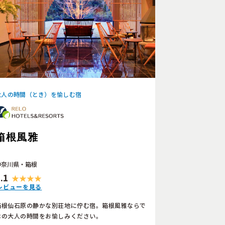
大人の時間（とき）を愉しむ宿
箱根風雅
神奈川県・箱根
.1
レビューを見る
箱根仙石原の静かな別荘地に佇む宿。箱根風雅ならで
はの大人の時間をお愉しみください。