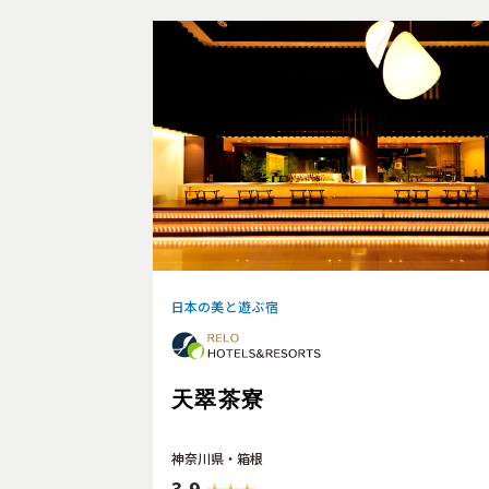
日本の美と遊ぶ宿
天翠茶寮
神奈川県・箱根
3.9