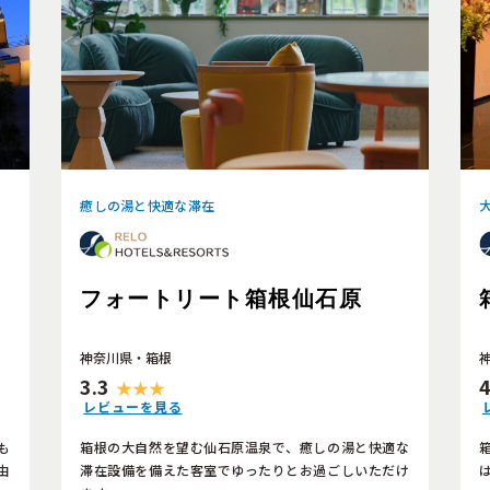
癒しの湯と快適な滞在
フォートリート箱根仙石原
神奈川県・箱根
3.3
4
レビューを見る
も
箱根の大自然を望む仙石原温泉で、癒しの湯と快適な
由
滞在設備を備えた客室でゆったりとお過ごしいただけ