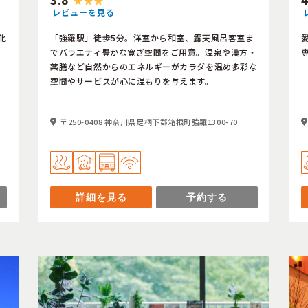
レビューを見る
化
「強羅駅」徒歩5分。洋室から和室、露天風呂客室ま
でバラエティ豊かな寛ぎ空間をご用意。温泉や漢方・
薬膳など自然からのエネルギーがカラダを温め多彩な
空間やサービスが心に温もりを与えます。
〒250-0408 神奈川県足柄下郡箱根町強羅1300-70
詳細を見る
予約する