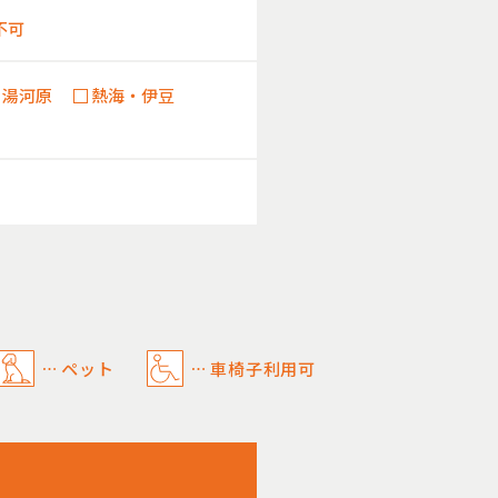
不可
・湯河原
熱海・伊豆
ペット
車椅子利用可