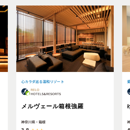
心カラダ巡る温和リゾート
メルヴェール箱根強羅
神奈川県・箱根
3.8
4