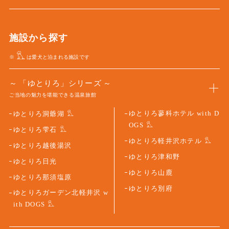
施設から探す
※
は愛犬と泊まれる施設です
「ゆとりろ」シリーズ
ご当地の魅力を堪能できる温泉旅館
ゆとりろ蓼科ホテル with D
ゆとりろ洞爺湖
OGS
ゆとりろ雫石
ゆとりろ軽井沢ホテル
ゆとりろ越後湯沢
ゆとりろ津和野
ゆとりろ日光
ゆとりろ山鹿
ゆとりろ那須塩原
ゆとりろ別府
ゆとりろガーデン北軽井沢 w
ith DOGS