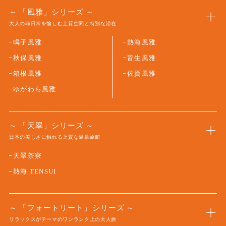
「風雅」シリーズ
大人の非日常を愉しむ上質空間と特別な滞在
鳴子風雅
熱海風雅
秋保風雅
皆生風雅
箱根風雅
佐賀風雅
ゆがわら風雅
「天翠」シリーズ
日本の美しさに触れる上質な温泉旅館
天翠茶寮
熱海 TENSUI
「フォートリート」シリーズ
リラックスがテーマのワンランク上の大人旅