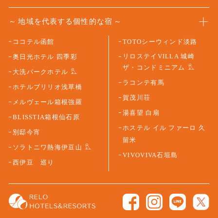
地域を代表する個性的な宿
ココテル函館
TOTOシーウィンド淡路
リロステイVILLA 城崎
奥日光ホテル 四季彩
ザ・コンドミニアム
大洗パークホテル
ラコンテ有馬
ホテルブリリオ浅草橋
賀茂川荘
メルヴェール箱根強羅
湯喜望 白扇
BLISSTIA箱根仙石原
ホステル イル ファーロ 久
別邸今宵
留米
ソラトニワ熱海伊豆山
VIVOVIVA石垣島
西伊豆 巡り