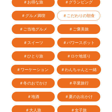
＃お得な旅
＃グランピング
＃グルメ満喫
＃こだわりの朝食
＃ご当地グルメ
＃ご褒美旅
＃スイーツ
＃パワースポット
＃ひとり旅
＃ロケ地巡り
＃ワーケーション
＃わんちゃんと一緒
＃冬のおでかけ
＃卒業旅行
＃地酒
＃夏のお出かけ
＃大人旅
＃女子旅