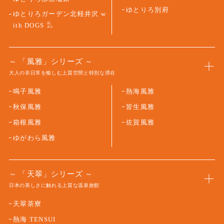
ゆとりろ別府
ゆとりろガーデン北軽井沢 w
ith DOGS
「風雅」シリーズ
大人の非日常を愉しむ上質空間と特別な滞在
鳴子風雅
熱海風雅
秋保風雅
皆生風雅
箱根風雅
佐賀風雅
ゆがわら風雅
「天翠」シリーズ
日本の美しさに触れる上質な温泉旅館
天翠茶寮
熱海 TENSUI