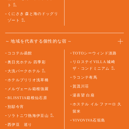
ト
くにさき 森と海のドッグリ
ゾート
地域を代表する個性的な宿
ココテル函館
TOTOシーウィンド淡路
リロステイVILLA 城崎
奥日光ホテル 四季彩
ザ・コンドミニアム
大洗パークホテル
ラコンテ有馬
ホテルブリリオ浅草橋
賀茂川荘
メルヴェール箱根強羅
湯喜望 白扇
BLISSTIA箱根仙石原
ホステル イル ファーロ 久
別邸今宵
留米
ソラトニワ熱海伊豆山
VIVOVIVA石垣島
西伊豆 巡り