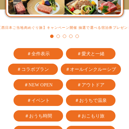
【西日本ご当地肉めぐり旅】キャンペーン開催 抽選で選べる宿泊券プレゼン
＃全件表示
＃愛犬と一緒
＃コラボプラン
＃オールインクルーシブ
＃NEW OPEN
＃アウトドア
＃イベント
＃おうちで温泉
＃おうち時間
＃おこもり旅