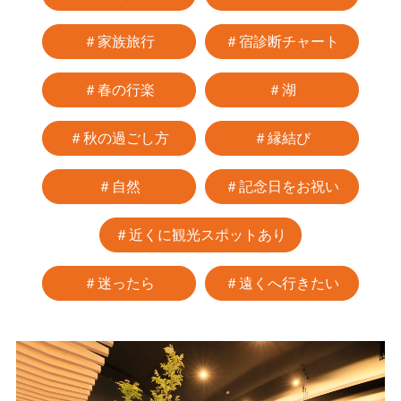
＃家族旅行
＃宿診断チャート
＃春の行楽
＃湖
＃秋の過ごし方
＃縁結び
＃自然
＃記念日をお祝い
＃近くに観光スポットあり
＃迷ったら
＃遠くへ行きたい