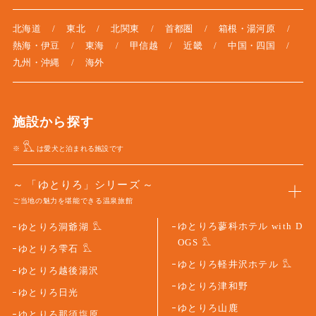
北海道
東北
北関東
首都圏
箱根・湯河原
熱海・伊豆
東海
甲信越
近畿
中国・四国
九州・沖縄
海外
施設から探す
※
は愛犬と泊まれる施設です
「ゆとりろ」シリーズ
ご当地の魅力を堪能できる温泉旅館
ゆとりろ蓼科ホテル with D
ゆとりろ洞爺湖
OGS
ゆとりろ雫石
ゆとりろ軽井沢ホテル
ゆとりろ越後湯沢
ゆとりろ津和野
ゆとりろ日光
ゆとりろ山鹿
ゆとりろ那須塩原