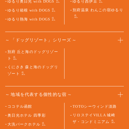
ゆるり奥日光 with DOGS
ゆるり西伊豆
別府温泉 わんこの宿ゆるり
ゆるり箱根 with DOGS
ゆるり熱海 with DOGS
「ドッグリゾート」シリーズ
別府 丘と海のドッグリゾー
ト
くにさき 森と海のドッグリ
ゾート
地域を代表する個性的な宿
ココテル函館
TOTOシーウィンド淡路
リロステイVILLA 城崎
奥日光ホテル 四季彩
ザ・コンドミニアム
大洗パークホテル