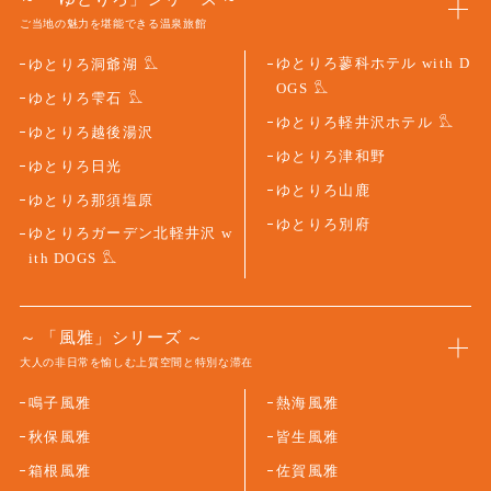
ご当地の魅力を堪能できる温泉旅館
ゆとりろ蓼科ホテル with D
ゆとりろ洞爺湖
OGS
ゆとりろ雫石
ゆとりろ軽井沢ホテル
ゆとりろ越後湯沢
ゆとりろ津和野
ゆとりろ日光
ゆとりろ山鹿
ゆとりろ那須塩原
ゆとりろ別府
ゆとりろガーデン北軽井沢 w
ith DOGS
「風雅」シリーズ
大人の非日常を愉しむ上質空間と特別な滞在
鳴子風雅
熱海風雅
秋保風雅
皆生風雅
箱根風雅
佐賀風雅