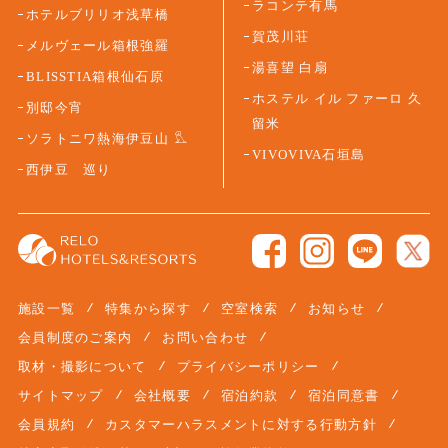
ラコンテ有馬
ホテルブリリオ浅草橋
賀茂川荘
メルヴェール箱根強羅
湯喜望 白扇
BLISSTIA箱根仙石原
ホステル イル ファーロ 久
別邸今宵
留米
ソラトニワ熱海伊豆山
VIVOVIVA石垣島
西伊豆 巡り
施設一覧
特集から探す
空室検索
お知らせ
会員制度のご案内
お問い合わせ
取材・撮影について
プライバシーポリシー
サイトマップ
会社概要
宿泊約款
宿泊同意書
会員規約
カスタマーハラスメントに対する行動方針