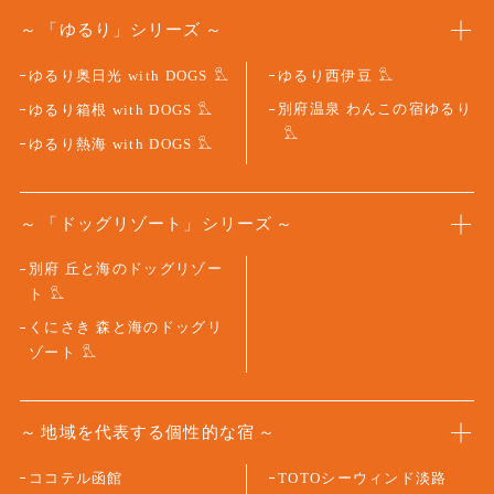
ゆるり奥日光 with DOGS
ゆるり西伊豆
別府温泉 わんこの宿ゆるり
ゆるり箱根 with DOGS
ゆるり熱海 with DOGS
「ドッグリゾート」シリーズ
別府 丘と海のドッグリゾー
ト
くにさき 森と海のドッグリ
ゾート
地域を代表する個性的な宿
ココテル函館
TOTOシーウィンド淡路
リロステイVILLA 城崎
奥日光ホテル 四季彩