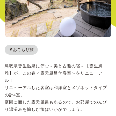
＃おこもり旅
鳥取県皆生温泉に佇む～美と古雅の宿～【皆生風
雅】が、この春＜露天風呂付客室＞をリニューア
ル！
リニューアルした客室は和洋室とメゾネットタイプ
の計4室。
庭園に面した露天風呂もあるので、お部屋でのんび
り湯浴みを愉しむ旅はいかがでしょう。