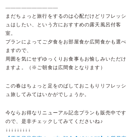
まだちょっと旅行をするのは心配だけどリフレッシ
ュはしたい、という方におすすめの露天風呂付客
室。
プランによってご夕食をお部屋食か広間食かも選べ
ますので、
周囲を気にせずゆっくりお食事もお愉しみいただけ
ますよ。（※ご朝食は広間食となります）
この春はちょっと足をのばしておこもりリフレッシ
ュ旅してみてはいかがでしょうか。
今ならお得なリニューアル記念プランも販売中です
ので、是非チェックしてみてくださいね♪
↓↓↓↓↓↓↓↓↓
【露天風呂客室オープン記念◆15％OFF】肉質最高
峰！鳥取和牛＆旬の刺身をお部屋で贅沢に愉しむ～