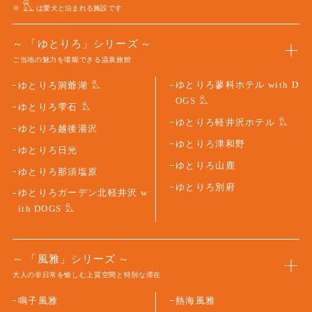
「ゆとりろ」シリーズ
ご当地の魅力を堪能できる温泉旅館
ゆとりろ蓼科ホテル with D
ゆとりろ洞爺湖
OGS
ゆとりろ雫石
ゆとりろ軽井沢ホテル
ゆとりろ越後湯沢
ゆとりろ津和野
ゆとりろ日光
ゆとりろ山鹿
ゆとりろ那須塩原
ゆとりろ別府
ゆとりろガーデン北軽井沢 w
ith DOGS
「風雅」シリーズ
大人の非日常を愉しむ上質空間と特別な滞在
鳴子風雅
熱海風雅
秋保風雅
皆生風雅