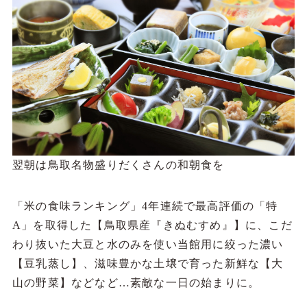
翌朝は鳥取名物盛りだくさんの和朝食を
「米の食味ランキング」4年連続で最高評価の「特
A」を取得した【鳥取県産『きぬむすめ』】に、こだ
わり抜いた大豆と水のみを使い当館用に絞った濃い
【豆乳蒸し】、滋味豊かな土壌で育った新鮮な【大
山の野菜】などなど…素敵な一日の始まりに。
——————————