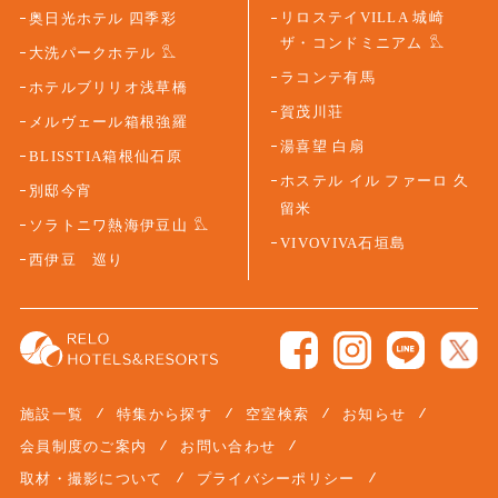
ザ・コンドミニアム
大洗パークホテル
ラコンテ有馬
ホテルブリリオ浅草橋
賀茂川荘
メルヴェール箱根強羅
湯喜望 白扇
BLISSTIA箱根仙石原
ホステル イル ファーロ 久
別邸今宵
留米
ソラトニワ熱海伊豆山
VIVOVIVA石垣島
西伊豆 巡り
施設一覧
特集から探す
空室検索
お知らせ
会員制度のご案内
お問い合わせ
取材・撮影について
プライバシーポリシー
サイトマップ
会社概要
宿泊約款
宿泊同意書