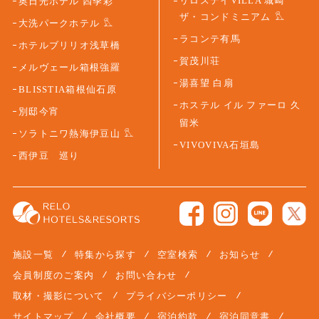
リロステイVILLA 城崎
奥日光ホテル 四季彩
ザ・コンドミニアム
大洗パークホテル
ラコンテ有馬
ホテルブリリオ浅草橋
賀茂川荘
メルヴェール箱根強羅
湯喜望 白扇
BLISSTIA箱根仙石原
ホステル イル ファーロ 久
別邸今宵
留米
ソラトニワ熱海伊豆山
VIVOVIVA石垣島
西伊豆 巡り
施設一覧
特集から探す
空室検索
お知らせ
会員制度のご案内
お問い合わせ
取材・撮影について
プライバシーポリシー
サイトマップ
会社概要
宿泊約款
宿泊同意書