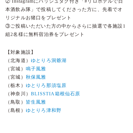
② Instagramにハッシュタグ付き「#リロホテルで日
本酒飲み隊」で投稿してくださった方に、先着でオ
リジナルお猪口をプレゼント
③ご投稿いただいた方の中からさらに抽選で各施設1
組2名様に無料宿泊券をプレゼント
【対象施設】
（北海道）
ゆとりろ洞爺湖
（宮城）
鳴子風雅
（宮城）
秋保風雅
（栃木）
ゆとりろ那須塩原
（神奈川）
BLISSTIA箱根仙石原
（鳥取）
皆生風雅
（島根）
ゆとりろ津和野