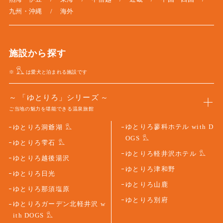
九州・沖縄
海外
施設から探す
※
は愛犬と泊まれる施設です
「ゆとりろ」シリーズ
ご当地の魅力を堪能できる温泉旅館
ゆとりろ蓼科ホテル with D
ゆとりろ洞爺湖
OGS
ゆとりろ雫石
ゆとりろ軽井沢ホテル
ゆとりろ越後湯沢
ゆとりろ津和野
ゆとりろ日光
ゆとりろ山鹿
ゆとりろ那須塩原
ゆとりろ別府
ゆとりろガーデン北軽井沢 w
ith DOGS