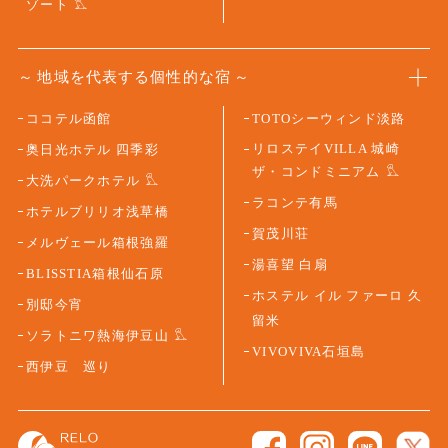
ゾート
地域を代表する個性的な宿
ココテル函館
TOTOシーウィンド淡路
リロステイVILLA 城崎
奥日光ホテル 四季彩
ザ・コンドミニアム
大洗パークホテル
ラコンテ有馬
ホテルブリリオ浅草橋
賀茂川荘
メルヴェール箱根強羅
湯喜望 白扇
BLISSTIA箱根仙石原
ホステル イル ファーロ 久
別邸今宵
留米
ソラトニワ熱海伊豆山
VIVOVIVA石垣島
西伊豆 巡り