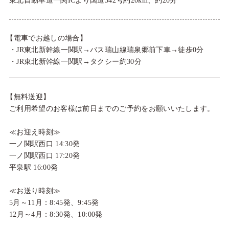
東北自動車道一関ICより国道342号約20km、約20分
【電車でお越しの場合】
・JR東北新幹線一関駅→バス瑞山線瑞泉郷前下車→徒歩0分
・JR東北新幹線一関駅→タクシー約30分
【無料送迎】
ご利用希望のお客様は前日までのご予約をお願いいたします。
≪お迎え時刻≫
一ノ関駅西口 14:30発
一ノ関駅西口 17:20発
平泉駅 16:00発
≪お送り時刻≫
5月～11月：8:45発、9:45発
12月～4月：8:30発、10:00発