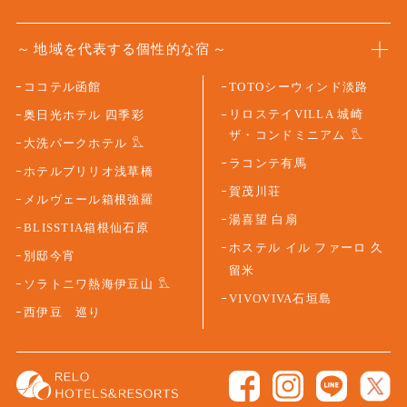
地域を代表する個性的な宿
ココテル函館
TOTOシーウィンド淡路
リロステイVILLA 城崎
奥日光ホテル 四季彩
ザ・コンドミニアム
大洗パークホテル
ラコンテ有馬
ホテルブリリオ浅草橋
賀茂川荘
メルヴェール箱根強羅
湯喜望 白扇
BLISSTIA箱根仙石原
ホステル イル ファーロ 久
別邸今宵
留米
ソラトニワ熱海伊豆山
VIVOVIVA石垣島
西伊豆 巡り