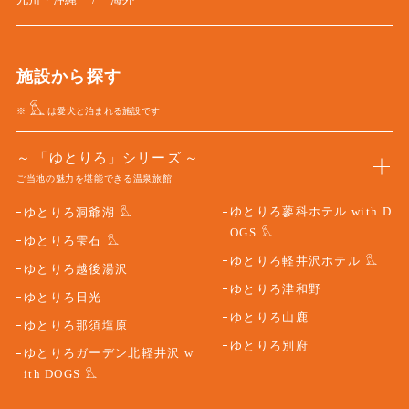
施設から探す
※
は愛犬と泊まれる施設です
「ゆとりろ」シリーズ
ご当地の魅力を堪能できる温泉旅館
ゆとりろ蓼科ホテル with D
ゆとりろ洞爺湖
OGS
ゆとりろ雫石
ゆとりろ軽井沢ホテル
ゆとりろ越後湯沢
ゆとりろ津和野
ゆとりろ日光
ゆとりろ山鹿
ゆとりろ那須塩原
ゆとりろ別府
ゆとりろガーデン北軽井沢 w
ith DOGS