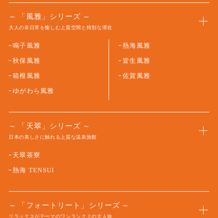
「風雅」シリーズ
大人の非日常を愉しむ上質空間と特別な滞在
鳴子風雅
熱海風雅
秋保風雅
皆生風雅
箱根風雅
佐賀風雅
ゆがわら風雅
「天翠」シリーズ
日本の美しさに触れる上質な温泉旅館
天翠茶寮
熱海 TENSUI
「フォートリート」シリーズ
リラックスがテーマのワンランク上の大人旅