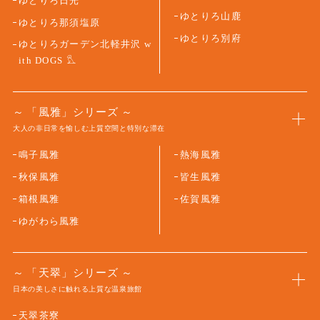
ゆとりろ日光
ゆとりろ山鹿
ゆとりろ那須塩原
ゆとりろ別府
ゆとりろガーデン北軽井沢 w
ith DOGS
「風雅」シリーズ
大人の非日常を愉しむ上質空間と特別な滞在
鳴子風雅
熱海風雅
秋保風雅
皆生風雅
箱根風雅
佐賀風雅
ゆがわら風雅
「天翠」シリーズ
日本の美しさに触れる上質な温泉旅館
天翠茶寮