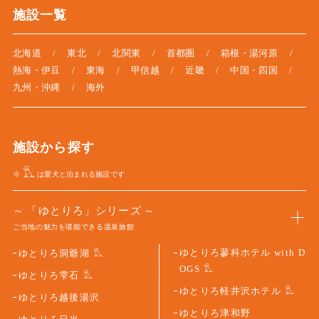
施設一覧
北海道
東北
北関東
首都圏
箱根・湯河原
熱海・伊豆
東海
甲信越
近畿
中国・四国
九州・沖縄
海外
施設から探す
※
は愛犬と泊まれる施設です
「ゆとりろ」シリーズ
ご当地の魅力を堪能できる温泉旅館
ゆとりろ蓼科ホテル with D
ゆとりろ洞爺湖
OGS
ゆとりろ雫石
ゆとりろ軽井沢ホテル
ゆとりろ越後湯沢
ゆとりろ津和野