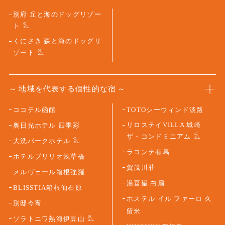
別府 丘と海のドッグリゾー
ト
くにさき 森と海のドッグリ
ゾート
地域を代表する個性的な宿
ココテル函館
TOTOシーウィンド淡路
リロステイVILLA 城崎
奥日光ホテル 四季彩
ザ・コンドミニアム
大洗パークホテル
ラコンテ有馬
ホテルブリリオ浅草橋
賀茂川荘
メルヴェール箱根強羅
湯喜望 白扇
BLISSTIA箱根仙石原
ホステル イル ファーロ 久
別邸今宵
留米
ソラトニワ熱海伊豆山