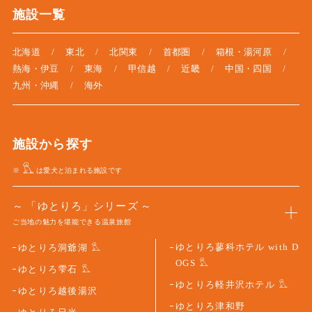
施設一覧
北海道
東北
北関東
首都圏
箱根・湯河原
熱海・伊豆
東海
甲信越
近畿
中国・四国
九州・沖縄
海外
施設から探す
※
は愛犬と泊まれる施設です
「ゆとりろ」シリーズ
ご当地の魅力を堪能できる温泉旅館
ゆとりろ蓼科ホテル with D
ゆとりろ洞爺湖
OGS
ゆとりろ雫石
ゆとりろ軽井沢ホテル
ゆとりろ越後湯沢
ゆとりろ津和野