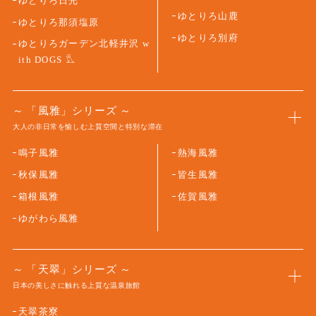
ゆとりろ日光
ゆとりろ山鹿
ゆとりろ那須塩原
ゆとりろ別府
ゆとりろガーデン北軽井沢 w
ith DOGS
「風雅」シリーズ
大人の非日常を愉しむ上質空間と特別な滞在
鳴子風雅
熱海風雅
秋保風雅
皆生風雅
箱根風雅
佐賀風雅
ゆがわら風雅
「天翠」シリーズ
日本の美しさに触れる上質な温泉旅館
天翠茶寮