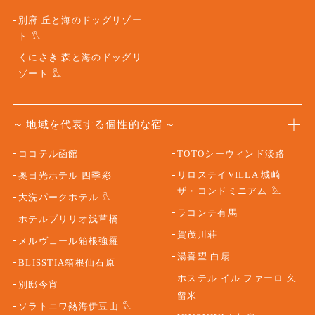
別府 丘と海のドッグリゾー
ト
くにさき 森と海のドッグリ
ゾート
地域を代表する個性的な宿
ココテル函館
TOTOシーウィンド淡路
リロステイVILLA 城崎
奥日光ホテル 四季彩
ザ・コンドミニアム
大洗パークホテル
ラコンテ有馬
ホテルブリリオ浅草橋
賀茂川荘
メルヴェール箱根強羅
湯喜望 白扇
BLISSTIA箱根仙石原
ホステル イル ファーロ 久
別邸今宵
留米
ソラトニワ熱海伊豆山