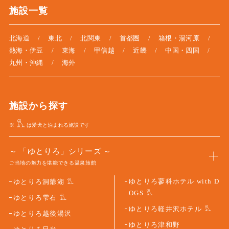
施設一覧
北海道
東北
北関東
首都圏
箱根・湯河原
熱海・伊豆
東海
甲信越
近畿
中国・四国
九州・沖縄
海外
施設から探す
※
は愛犬と泊まれる施設です
「ゆとりろ」シリーズ
ご当地の魅力を堪能できる温泉旅館
ゆとりろ蓼科ホテル with D
ゆとりろ洞爺湖
OGS
ゆとりろ雫石
ゆとりろ軽井沢ホテル
ゆとりろ越後湯沢
ゆとりろ津和野