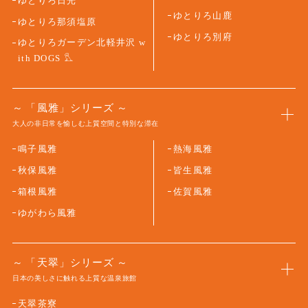
ゆとりろ日光
ゆとりろ山鹿
ゆとりろ那須塩原
ゆとりろ別府
ゆとりろガーデン北軽井沢 w
ith DOGS
「風雅」シリーズ
大人の非日常を愉しむ上質空間と特別な滞在
鳴子風雅
熱海風雅
秋保風雅
皆生風雅
箱根風雅
佐賀風雅
ゆがわら風雅
「天翠」シリーズ
日本の美しさに触れる上質な温泉旅館
天翠茶寮