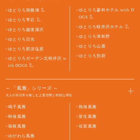
ゆとりろ蓼科ホテル with D
ゆとりろ洞爺湖
OGS
ゆとりろ雫石
ゆとりろ軽井沢ホテル
ゆとりろ越後湯沢
ゆとりろ津和野
ゆとりろ日光
ゆとりろ山鹿
ゆとりろ那須塩原
ゆとりろ別府
ゆとりろガーデン北軽井沢 w
ith DOGS
「風雅」シリーズ
大人の非日常を愉しむ上質空間と特別な滞在
鳴子風雅
熱海風雅
秋保風雅
皆生風雅
箱根風雅
佐賀風雅
ゆがわら風雅