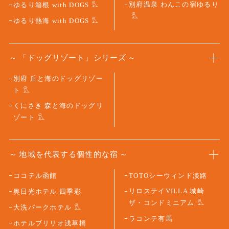
別府温泉 わんこの宿ゆるり
ゆるり箱根 with DOGS
ゆるり熱海 with DOGS
「ドッグリゾート」シリーズ
別府 丘と海のドッグリゾー
ト
くにさき 森と海のドッグリ
ゾート
地域を代表する個性的な宿
ココテル函館
TOTOシーウィンド淡路
リロステイVILLA 城崎
奥日光ホテル 四季彩
ザ・コンドミニアム
大洗パークホテル
ラコンテ有馬
ホテルブリリオ浅草橋